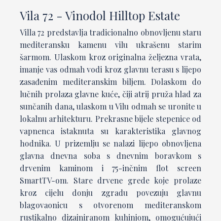
Vila 72 - Vinodol Hilltop Estate
Villa 72 predstavlja tradicionalno obnovljenu staru
mediteransku kamenu vilu ukrašenu starim
šarmom. Ulaskom kroz originalna željezna vrata,
imanje vas odmah vodi kroz glavnu terasu s lijepo
zasađenim mediteranskim biljem. Dolaskom do
lučnih prolaza glavne kuće, čiji atrij pruža hlad za
sunčanih dana, ulaskom u Vilu odmah se uronite u
lokalnu arhitekturu. Prekrasne bijele stepenice od
vapnenca istaknuta su karakteristika glavnog
hodnika. U prizemlju se nalazi lijepo obnovljena
glavna dnevna soba s dnevnim boravkom s
drvenim kaminom i 75-inčnim flot screen
SmartTV-om. Stare drvene grede koje prolaze
kroz cijelu donju zgradu povezuju glavnu
blagovaonicu s otvorenom mediteranskom
rustikalno dizajniranom kuhinjom, omogućujući