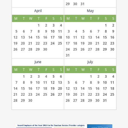
29
30
31
April
May
M
T
W
T
F
S
S
M
T
W
T
F
S
S
1
2
3
4
1
2
5
6
7
8
9
10
11
3
4
5
6
7
8
9
12
13
14
15
16
17
18
10
11
12
13
14
15
16
19
20
21
22
23
24
25
17
18
19
20
21
22
23
26
27
28
29
30
24
25
26
27
28
29
30
31
June
July
M
T
W
T
F
S
S
M
T
W
T
F
S
S
1
2
3
4
5
6
1
2
3
4
7
8
9
10
11
12
13
5
6
7
8
9
10
11
14
15
16
17
18
19
20
12
13
14
15
16
17
18
21
22
23
24
25
26
27
19
20
21
22
23
24
25
28
29
30
26
27
28
29
30
31