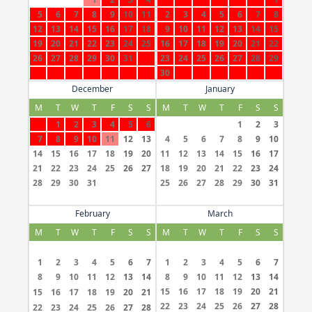
5
6
7
8
9
10
11
2
3
4
5
6
7
8
12
13
14
15
16
17
18
9
10
11
12
13
14
15
19
20
21
22
23
24
25
16
17
18
19
20
21
22
26
27
28
29
30
31
23
24
25
26
27
28
29
30
December
January
M
T
W
T
F
S
S
M
T
W
T
F
S
S
1
2
3
4
5
6
1
2
3
7
8
9
10
11
12
13
4
5
6
7
8
9
10
14
15
16
17
18
19
20
11
12
13
14
15
16
17
21
22
23
24
25
26
27
18
19
20
21
22
23
24
28
29
30
31
25
26
27
28
29
30
31
February
March
M
T
W
T
F
S
S
M
T
W
T
F
S
S
1
2
3
4
5
6
7
1
2
3
4
5
6
7
8
9
10
11
12
13
14
8
9
10
11
12
13
14
15
16
17
18
19
20
21
15
16
17
18
19
20
21
22
23
24
25
26
27
28
22
23
24
25
26
27
28