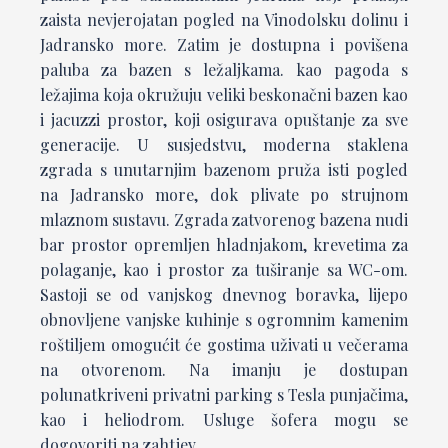
zaista nevjerojatan pogled na Vinodolsku dolinu i
Jadransko more. Zatim je dostupna i povišena
paluba za bazen s ležaljkama. kao pagoda s
ležajima koja okružuju veliki beskonačni bazen kao
i jacuzzi prostor, koji osigurava opuštanje za sve
generacije. U susjedstvu, moderna staklena
zgrada s unutarnjim bazenom pruža isti pogled
na Jadransko more, dok plivate po strujnom
mlaznom sustavu. Zgrada zatvorenog bazena nudi
bar prostor opremljen hladnjakom, krevetima za
polaganje, kao i prostor za tuširanje sa WC-om.
Sastoji se od vanjskog dnevnog boravka, lijepo
obnovljene vanjske kuhinje s ogromnim kamenim
roštiljem omogućit će gostima uživati u večerama
na otvorenom. Na imanju je dostupan
polunatkriveni privatni parking s Tesla punjačima,
kao i heliodrom. Usluge šofera mogu se
dogovoriti na zahtjev.