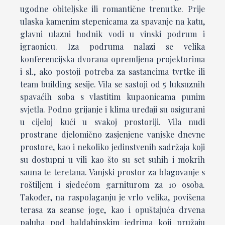
ugodne obiteljske ili romantične trenutke. Prije
ulaska kamenim stepenicama za spavanje na katu,
glavni ulazni hodnik vodi u vinski podrum i
igraonicu. Iza podruma nalazi se velika
konferencijska dvorana opremljena projektorima
i sl., ako postoji potreba za sastancima tvrtke ili
team building sesije. Vila se sastoji od 5 luksuznih
spavaćih soba s vlastitim kupaonicama punim
svjetla. Podno grijanje i klima uređaji su osigurani
u cijeloj kući u svakoj prostoriji. Vila nudi
prostrane djelomično zasjenjene vanjske dnevne
prostore, kao i nekoliko jedinstvenih sadržaja koji
su dostupni u vili kao što su set suhih i mokrih
sauna te teretana. Vanjski prostor za blagovanje s
roštiljem i sjedećom garniturom za 10 osoba.
Također, na raspolaganju je vrlo velika, povišena
terasa za seanse joge, kao i opuštajuća drvena
paluba pod baldahinskim jedrima koji pružaju