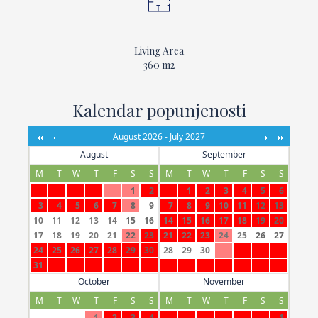
Living Area
360 m2
Kalendar popunjenosti
August 2026 - July 2027
August
September
M
T
W
T
F
S
S
M
T
W
T
F
S
S
1
2
1
2
3
4
5
6
3
4
5
6
7
8
9
7
8
9
10
11
12
13
10
11
12
13
14
15
16
14
15
16
17
18
19
20
17
18
19
20
21
22
23
21
22
23
24
25
26
27
24
25
26
27
28
29
30
28
29
30
31
October
November
M
T
W
T
F
S
S
M
T
W
T
F
S
S
1
2
3
4
1