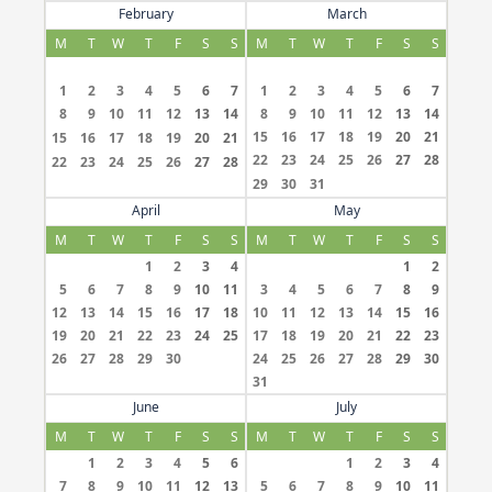
February
March
M
T
W
T
F
S
S
M
T
W
T
F
S
S
1
2
3
4
5
6
7
1
2
3
4
5
6
7
8
9
10
11
12
13
14
8
9
10
11
12
13
14
15
16
17
18
19
20
21
15
16
17
18
19
20
21
22
23
24
25
26
27
28
22
23
24
25
26
27
28
29
30
31
April
May
M
T
W
T
F
S
S
M
T
W
T
F
S
S
1
2
3
4
1
2
5
6
7
8
9
10
11
3
4
5
6
7
8
9
12
13
14
15
16
17
18
10
11
12
13
14
15
16
19
20
21
22
23
24
25
17
18
19
20
21
22
23
26
27
28
29
30
24
25
26
27
28
29
30
31
June
July
M
T
W
T
F
S
S
M
T
W
T
F
S
S
1
2
3
4
5
6
1
2
3
4
7
8
9
10
11
12
13
5
6
7
8
9
10
11