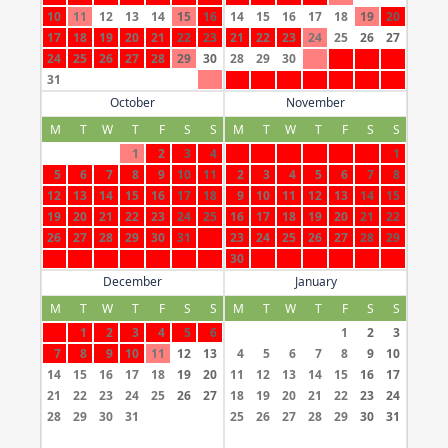
10
11
12
13
14
15
16
14
15
16
17
18
19
20
17
18
19
20
21
22
23
21
22
23
24
25
26
27
24
25
26
27
28
29
30
28
29
30
31
October
November
M
T
W
T
F
S
S
M
T
W
T
F
S
S
1
2
3
4
1
5
6
7
8
9
10
11
2
3
4
5
6
7
8
12
13
14
15
16
17
18
9
10
11
12
13
14
15
19
20
21
22
23
24
25
16
17
18
19
20
21
22
26
27
28
29
30
31
23
24
25
26
27
28
29
30
December
January
M
T
W
T
F
S
S
M
T
W
T
F
S
S
1
2
3
4
5
6
1
2
3
7
8
9
10
11
12
13
4
5
6
7
8
9
10
14
15
16
17
18
19
20
11
12
13
14
15
16
17
21
22
23
24
25
26
27
18
19
20
21
22
23
24
28
29
30
31
25
26
27
28
29
30
31