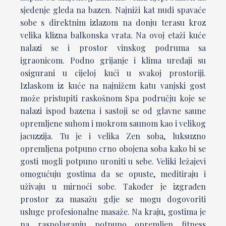
sjedenje gleda na bazen. Najniži kat nudi spavaće
sobe s direktnim izlazom na donju terasu kroz
velika klizna balkonska vrata. Na ovoj etaži kuće
nalazi se i prostor vinskog podruma sa
igraonicom. Podno grijanje i klima uređaji su
osigurani u cijeloj kući u svakoj prostoriji.
Izlaskom iz kuće na najnižem katu vanjski gost
može pristupiti raskošnom Spa području koje se
nalazi ispod bazena i sastoji se od glavne saune
opremljene suhom i mokrom saunom kao i velikog
jacuzzija. Tu je i velika Zen soba, luksuzno
opremljena potpuno crno obojena soba kako bi se
gosti mogli potpuno uroniti u sebe. Veliki ležajevi
omogućuju gostima da se opuste, meditiraju i
uživaju u mirnoći sobe. Također je izgrađen
prostor za masažu gdje se mogu dogovoriti
usluge profesionalne masaže. Na kraju, gostima je
na raspolaganju potpuno opremljen fitness