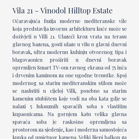
Vila 21 - Vinodol Hilltop Estate
Očaravajuća fuzija moderne mediteranske vile
koja predstavlja izvornu arhitekturu kuće može se
doživjeti u Villi 21. Ulazeći kroz vrata na terasu
glavnog bazena, gosti ulaze u vilu u glavni dnevni
boravak, ultra modernu kuhinju otvorenog tipa i
blagovaonicu proširiti u dnevni boravak
opremljen Smart TV-om ravnog ekrana od 75 inča
i drvenim kaminom za one ugodne trenutke. Spoj
modernog sa starim mediteranskim stilom može
se naslutiti u cijeloj Villi, posebno sa starim
kamenim stubištem koje vodi na oba kata gdje se
nalazi 5 luksuznih spavaćih soba s vlastitim
kupaonicama. Na gornjem katu velika glavna
spavaća soba je raskošno opremljena sa
prostorom za sjedenje, kao i moderna samostojeća
kupka od umjetnog kamena. Veliki lijepi balkon za