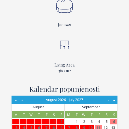
Jacuzzi
Living Area
360 m2
Kalendar popunjenosti
August 2026 - July 2027
August
September
M
T
W
T
F
S
S
M
T
W
T
F
S
S
1
2
1
2
3
4
5
6
3
4
5
6
7
8
9
7
8
9
10
11
12
13