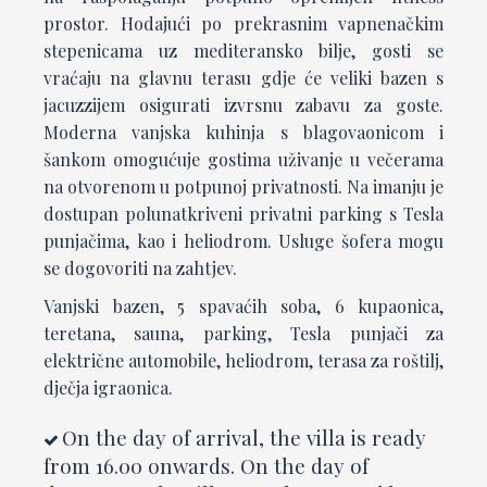
prostor. Hodajući po prekrasnim vapnenačkim
stepenicama uz mediteransko bilje, gosti se
vraćaju na glavnu terasu gdje će veliki bazen s
jacuzzijem osigurati izvrsnu zabavu za goste.
Moderna vanjska kuhinja s blagovaonicom i
šankom omogućuje gostima uživanje u večerama
na otvorenom u potpunoj privatnosti. Na imanju je
dostupan polunatkriveni privatni parking s Tesla
punjačima, kao i heliodrom. Usluge šofera mogu
se dogovoriti na zahtjev.
Vanjski bazen, 5 spavaćih soba, 6 kupaonica,
teretana, sauna, parking, Tesla punjači za
električne automobile, heliodrom, terasa za roštilj,
dječja igraonica.
On the day of arrival, the villa is ready
from 16.00 onwards. On the day of